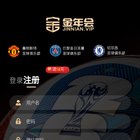
送
18
元
注册
登录