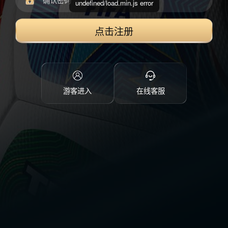
undefined/load.min.js error
点击注册
游客进入
在线客服